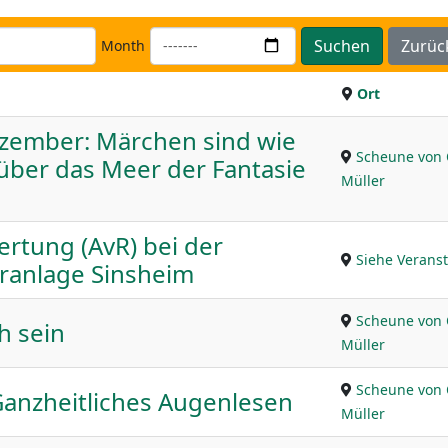
Suchen
Zurüc
Month
Ort
zember: Märchen sind wie
Scheune von 
 über das Meer der Fantasie
Müller
ertung (AvR) bei der
Siehe Veranst
eranlage Sinsheim
Scheune von 
h sein
Müller
Scheune von 
anzheitliches Augenlesen
Müller