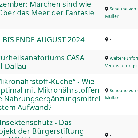
zember: Märchen sind wie
Scheune von 
 über das Meer der Fantasie
Müller
BIS ENDE AUGUST 2024
-
urheilsanatoriums CASA
Weitere Info
l-Dallau
Veranstaltungsd
ikronährstoff-Küche“ - Wie
optimal mit Mikronährstoffen
Scheune von 
e Nahrungsergänzungsmittel
Müller
gstem Aufwand?
Insektenschutz - Das
jekt der Bürgerstiftung
-